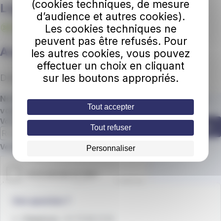
(cookies techniques, de mesure
Lignes desservies
d’audience et autres cookies).
Les cookies techniques ne
peuvent pas être refusés. Pour
Aucun résultat
les autres cookies, vous pouvez
effectuer un choix en cliquant
sur les boutons appropriés.
Désolé, aucun lieu ne correspond.
Ne manquez plus une miette de nos actus ! Abonnez
Tout accepter
vous à la newsletter.
Votre adresse e-mail
S'abonner
Tout refuser
Champ requis
Veuillez confirmer que vous n'êtes pas un robot.
Personnaliser
Une question ?
📞
Téléphone
: 04 79 88 01 56