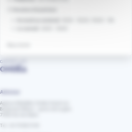
🕒
Horaires d’ouverture
Du lundi au vendredi
: 8h30 – 12h30 / 13h30 – 18h
Le samedi
: 8h30 – 12h30
Nous écrire
Adresse
Agence Mobilités Ondéa Grand Lac
Boulevard Wilson - parvis de la gare
73100 Aix-les-Bains
Tel : 04 79 88 01 56