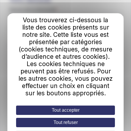
Votre demande
Nature de la demande
Vous trouverez ci-dessous la
liste des cookies présents sur
Motif général
notre site. Cette liste vous est
présentée par catégories
Motif détaillé
(cookies techniques, de mesure
d’audience et autres cookies).
Les cookies techniques ne
Objet
peuvent pas être refusés. Pour
les autres cookies, vous pouvez
Votre message
effectuer un choix en cliquant
sur les boutons appropriés.
Tout accepter
Tout refuser
Mode de transport