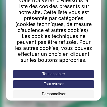
Vous trouverez ci-dessous la
liste des cookies présents sur
notre site. Cette liste vous est
présentée par catégories
(cookies techniques, de mesure
d’audience et autres cookies).
Les cookies techniques ne
peuvent pas être refusés. Pour
les autres cookies, vous pouvez
effectuer un choix en cliquant
sur les boutons appropriés.
Tout accepter
Tout refuser
Personnaliser