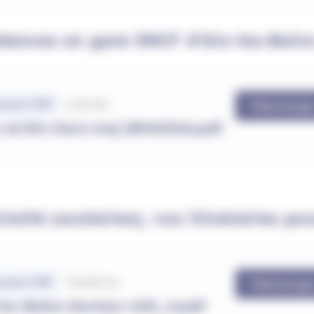
ndances en gare SNCF d'Aix-les-Bain
4.26 Mo
ment .PDF
Télécharge
 arrêts Gare maj 28042026.pdf
mité (scolaires), vos itinéraires pou
746.69 Ko
ment .PDF
Télécharge
les-Bains-Secteur-100_0.pdf