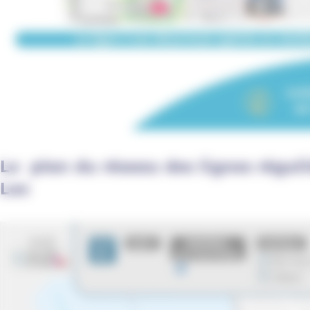
Le plan du réseau des lignes réguliè
Lac