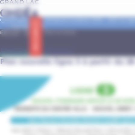
contenu
Panneau de gestion des cookies
principal
Inscriptions aux transports scolaires 2026 - 2027 en age
✅ tout savoir >>
Info trafic
Accueil
Séjours
Plans du réseau
Plans du réseau
Plan nouvelle ligne 3 à partir du 28