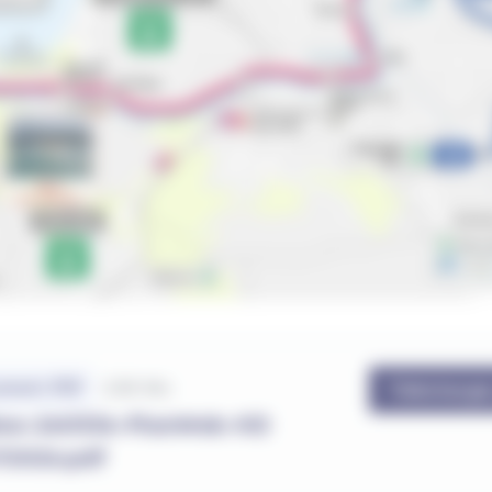
2.89 Mo
ment .PDF
Télécharge
ea-260536-PlanWeb-HD
72026.pdf