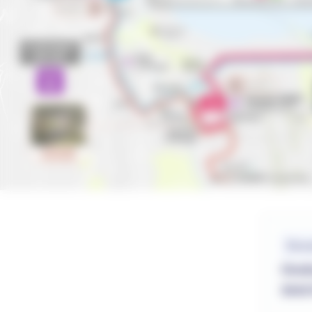
Fichiers
Docu
Ond
300