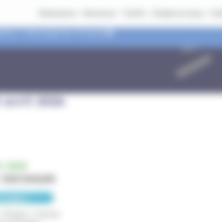
Itinéraires
Services
Tarifs
Ondéa et vous
On
nce, c'est jusqu'au 14 aout 🚌​
 avril 2026