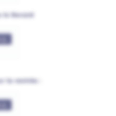
s le Revard
r
r la rentrée :
r