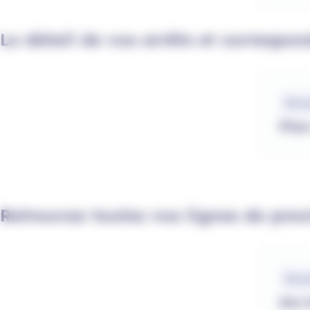
Le détail de vos arrêts et correspo
Fichiers
Docu
Plan
Retrouvez toutes vos lignes de proxi
Fichiers
Docu
Aix-