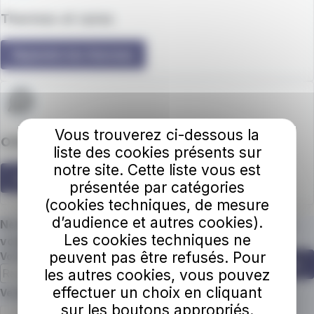
Thermes et cures
Rejoindre les thermes
Vous trouverez ci-dessous la
ONDY : Le livret découverte
liste des cookies présents sur
notre site. Cette liste vous est
Je pars à l'aventure
présentée par catégories
(cookies techniques, de mesure
d’audience et autres cookies).
Ne manquez plus une miette de nos actus ! Abonnez
Les cookies techniques ne
vous à la newsletter.
peuvent pas être refusés. Pour
Votre adresse e-mail
S'abonner
les autres cookies, vous pouvez
effectuer un choix en cliquant
Champ requis
Veuillez confirmer que vous n'êtes pas un robot.
sur les boutons appropriés.