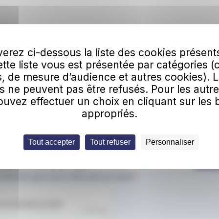
erez ci-dessous la liste des cookies présent
Cette liste vous est présentée par catégories (
, de mesure d’audience et autres cookies). 
s ne peuvent pas être refusés. Pour les autre
uvez effectuer un choix en cliquant sur les
appropriés.
ez plus une miette de nos actus ! Abonnez vous à la
er.
Tout accepter
Tout refuser
Personnaliser
esse e-mail
S'a
quis
confirmer que vous n'êtes pas un robot.