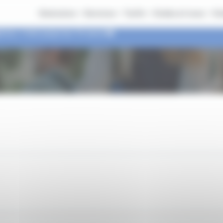
Itinéraires
Services
Tarifs
Ondéa et vous
On
nce, c'est jusqu'au 14 aout 🚌​