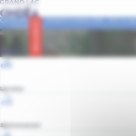
contenu
Panneau de gestion des cookies
principal
Inscriptions aux transports scolaires 2026 - 2027 en age
✅ tout savoir >>
Info trafic
Accueil
Services
Vélo
Vélo
Location
Stationnement