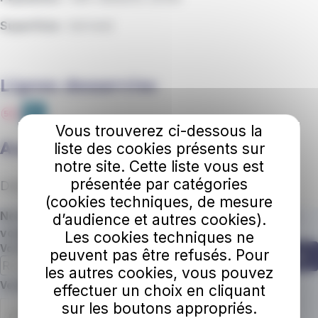
Superficie :
9,8 km2
Lignes desservies
Vous trouverez ci-dessous la
Aucun résultat
liste des cookies présents sur
notre site. Cette liste vous est
présentée par catégories
Désolé, aucun lieu ne correspond.
(cookies techniques, de mesure
Ne manquez plus une miette de nos actus ! Abonnez
d’audience et autres cookies).
vous à la newsletter.
Les cookies techniques ne
Votre adresse e-mail
peuvent pas être refusés. Pour
S'abonner
les autres cookies, vous pouvez
Champ requis
Veuillez confirmer que vous n'êtes pas un robot.
effectuer un choix en cliquant
sur les boutons appropriés.