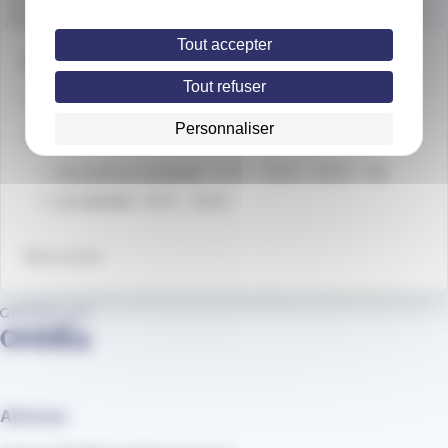
Tout accepter
Une question ?
Tout refuser
📞
Téléphone
: 04 79 88 01 56
Personnaliser
🕒
Horaires d’ouverture
Du lundi au vendredi
: 8h30 – 12h30 / 13h30 – 18h
Le samedi
: 8h30 – 12h30
Nous écrire
Adresse