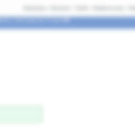
Itinéraires
Services
Tarifs
Ondéa et vous
On
nce, c'est jusqu'au 14 aout 🚌​