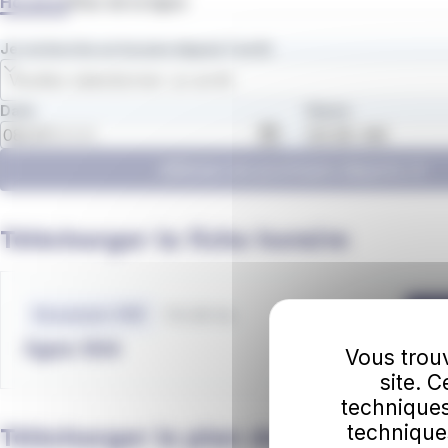
Horaires
Plan de la ligne
Je recherche un horaire depuis l'arrêt
Veuillez sélectionner un arrêt
Date
Heure
Afficher les prochains départs
Télécharger la fiche horaire
Fichiers
horaires
110.38 Ko
Document .PDF
Té
ligne 504
Vous trouv
site. 
techniques
technique
Télécharger le plan des lignes de 5