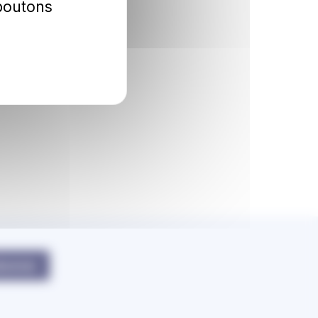
 boutons
bonner