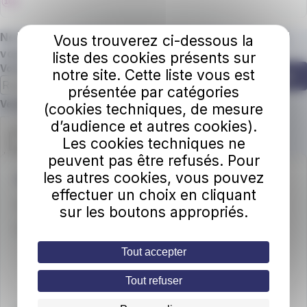
Ne manquez plus une miette de nos actus ! Abonnez
Vous trouverez ci-dessous la
vous à la newsletter.
liste des cookies présents sur
Votre adresse e-mail
notre site. Cette liste vous est
S'abonner
présentée par catégories
Champ requis
Veuillez confirmer que vous n'êtes pas un robot.
(cookies techniques, de mesure
d’audience et autres cookies).
Les cookies techniques ne
peuvent pas être refusés. Pour
les autres cookies, vous pouvez
Une question ?
effectuer un choix en cliquant
📞
Téléphone
: 04 79 88 01 56
sur les boutons appropriés.
🕒
Horaires d’ouverture
Tout accepter
Du lundi au vendredi
: 8h30 – 12h30 / 13h30 – 18h
Le samedi
: 8h30 – 12h30
Tout refuser