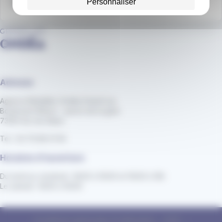
Personnaliser
Nous écrire
Adresse
Agence Mobilités Ondéa Grand Lac
Boulevard Wilson - parvis de la gare
73100 Aix-les-Bains
Tel : 04 79 88 01 56
Horaires d'ouverture
Du lundi au vendredi : 8h30 à 12h30 et 13h30 à 18h
Le samedi : 8h30 à 12h30
Conditions générales d'utilisation
CGV