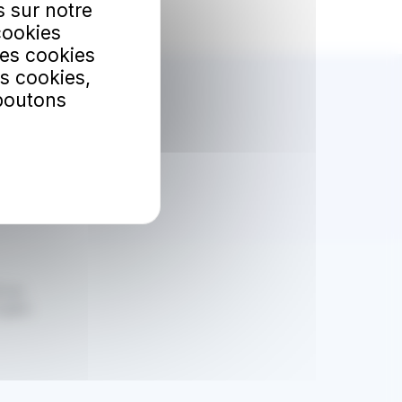
s sur notre
cookies
Les cookies
s cookies,
 boutons
bonner
 Lac
a gare