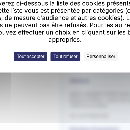
erez ci-dessous la liste des cookies présent
Cette liste vous est présentée par catégories (
, de mesure d’audience et autres cookies). 
ez plus une miette de nos actus ! Abonnez vous à la
s ne peuvent pas être refusés. Pour les autre
er.
uvez effectuer un choix en cliquant sur les
esse e-mail
S'a
appropriés.
quis
confirmer que vous n'êtes pas un robot.
Tout accepter
Tout refuser
Personnaliser
Adresse
Agence Mobilités Ondéa Grand
Boulevard Wilson - parvis de l
73100 Aix-les-Bains
Tel : 04 79 88 01 56
Horaires d'ouverture