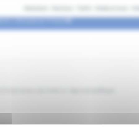
Itinéraires
Services
Tarifs
Ondéa et vous
On
nce, c'est jusqu'au 14 aout 🚌​
à fin des travaux, plus d'infos ici :
https://urlr.me/Mfuqy4