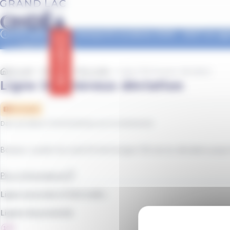
contenu
Panneau de gestion des cookies
principal
Inscriptions aux transports scolaires 2026 - 2027 en age
✅ tout savoir >>
Info trafic
Accueil
Séjours
Infos trafic
Ligne 104 travaux déviation
Ligne 104 travaux déviation
Déviation
Date de début
:
17/04/2026
/
Date de fin
:
30/06/2029
Bonjour, à partir du Lundi 20 Avril la ligne 104 est en déviation jusqu'
Plus d'informations
Ligne associée à l’info trafic :
Lignes de proximité