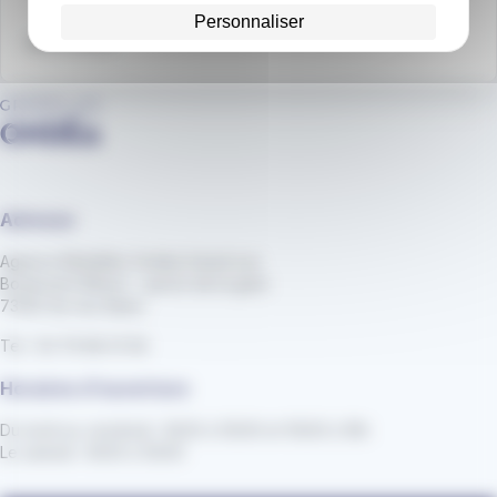
Personnaliser
Nous écrire
Adresse
Agence Mobilités Ondéa Grand Lac
Boulevard Wilson - parvis de la gare
73100 Aix-les-Bains
Tel : 04 79 88 01 56
Horaires d'ouverture
Du lundi au vendredi : 8h30 à 12h30 et 13h30 à 18h
Le samedi : 8h30 à 12h30