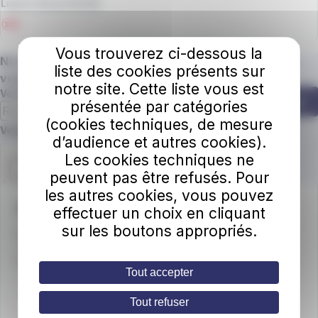
Lignes de proximité
Vous trouverez ci-dessous la
Ne manquez plus une miette de nos actus ! Abonnez
liste des cookies présents sur
vous à la newsletter.
notre site. Cette liste vous est
Votre adresse e-mail
S'abonner
présentée par catégories
(cookies techniques, de mesure
Champ requis
Veuillez confirmer que vous n'êtes pas un robot.
d’audience et autres cookies).
Les cookies techniques ne
peuvent pas être refusés. Pour
les autres cookies, vous pouvez
Une question ?
effectuer un choix en cliquant
sur les boutons appropriés.
📞
Téléphone
: 04 79 88 01 56
🕒
Horaires d’ouverture
Tout accepter
Du lundi au vendredi
: 8h30 – 12h30 / 13h30 – 18h
Tout refuser
Le samedi
: 8h30 – 12h30