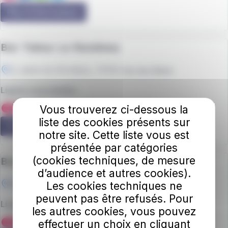
Plus d'informations
Bar Tabac Le Rondeau
2, place du Rondeau
, 74100
Aix-les-Bains
Lignes à proximité :
Vous trouverez ci-dessous la
liste des cookies présents sur
Plus d'informations
notre site. Cette liste vous est
présentée par catégories
(cookies techniques, de mesure
Bowling Pocker bowl Aix-les-Bains
d’audience et autres cookies).
8 Avenue Daniel Rops
, 73100
Aix-les-Bains
Les cookies techniques ne
peuvent pas être refusés. Pour
Lignes à proximité :
les autres cookies, vous pouvez
effectuer un choix en cliquant