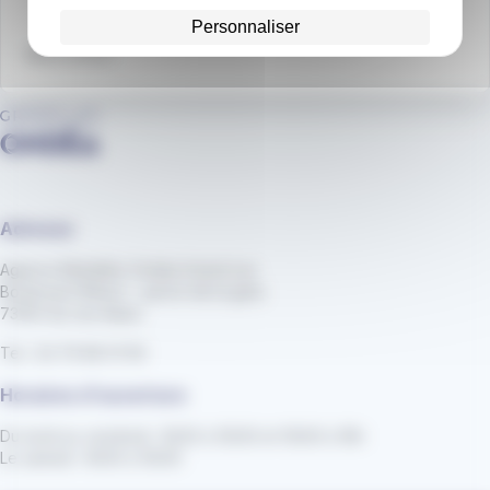
Personnaliser
Nous écrire
Adresse
Agence Mobilités Ondéa Grand Lac
Boulevard Wilson - parvis de la gare
73100 Aix-les-Bains
Tel : 04 79 88 01 56
Horaires d'ouverture
Du lundi au vendredi : 8h30 à 12h30 et 13h30 à 18h
Le samedi : 8h30 à 12h30