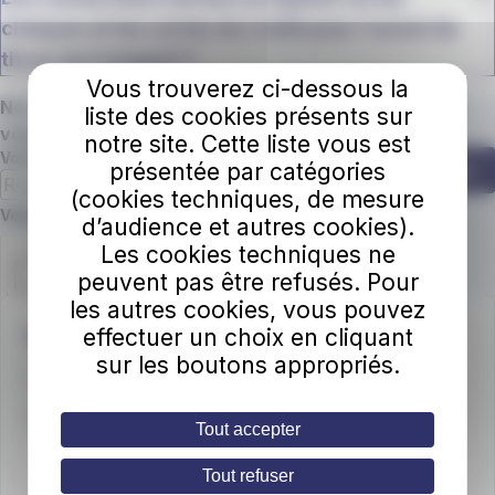
chèques et les cartes de crédit pour l’achat de
titres de transport ?
Vous trouverez ci-dessous la
Ne manquez plus une miette de nos actus ! Abonnez
liste des cookies présents sur
vous à la newsletter.
notre site. Cette liste vous est
Votre adresse e-mail
présentée par catégories
S'abonner
(cookies techniques, de mesure
Champ requis
Veuillez confirmer que vous n'êtes pas un robot.
d’audience et autres cookies).
Les cookies techniques ne
peuvent pas être refusés. Pour
les autres cookies, vous pouvez
effectuer un choix en cliquant
Une question ?
sur les boutons appropriés.
📞
Téléphone
: 04 79 88 01 56
🕒
Horaires d’ouverture
Tout accepter
Du lundi au vendredi
: 8h30 – 12h30 / 13h30 – 18h
Tout refuser
Le samedi
: 8h30 – 12h30